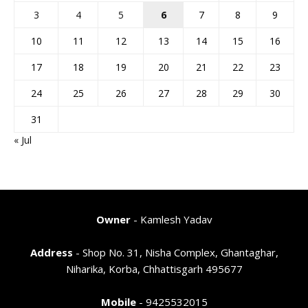
3
4
5
6
7
8
9
10
11
12
13
14
15
16
17
18
19
20
21
22
23
24
25
26
27
28
29
30
31
« Jul
Owner
- Kamlesh Yadav
Address
- Shop No. 31, Nisha Complex, Ghantaghar,
Niharika, Korba, Chhattisgarh 495677
Mobile
- 9425532015