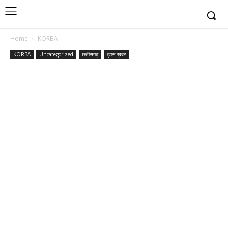
Home
KORBA
KORBA
Uncategorized
छत्तीसगढ़
ख़ास ख़बर