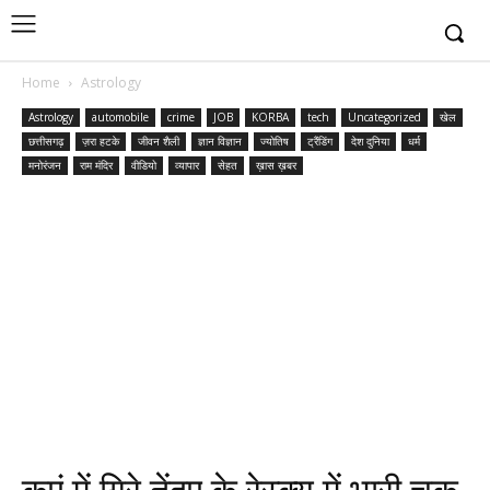
Home
Astrology
Astrology
automobile
crime
JOB
KORBA
tech
Uncategorized
खेल
छत्तीसगढ़
ज़रा हटके
जीवन शैली
ज्ञान विज्ञान
ज्योतिष
ट्रैंडिंग
देश दुनिया
धर्म
मनोरंजन
राम मंदिर
वीडियो
व्यापार
सेहत
ख़ास ख़बर