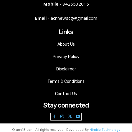
Mobile
- 9425532015
Email
- acnnewscg@gmail.com
Links
About Us
Privacy Policy
Disclaimer
Terms & Conditions
Contact Us
Stay connected
© acn18.com| All rights reserved | Developed By
Nimble Technology