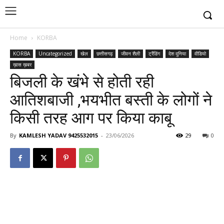
Home
KORBA
KORBA
Uncategorized
खेल
छत्तीसगढ़
जीवन शैली
ट्रैंडिंग
देश दुनिया
वीडियो
ख़ास ख़बर
बिजली के खंभे से होती रही
आतिशबाजी ,भयभीत बस्ती के लोगों ने
किसी तरह आग पर किया काबू
By
KAMLESH YADAV 9425532015
-
23/06/2026
29
0