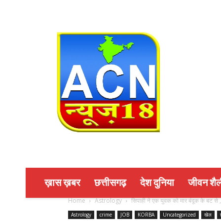
ख़ास ख़बर
छत्तीसगढ़
देश दुनिया
जीवन शैल
Home
Astrology
सिपाही ने एक युवक को मार बंदूक के बट से
Astrology
crime
JOB
KORBA
Uncategorized
खेल