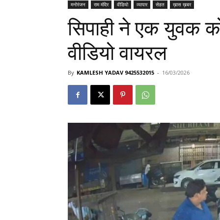
मनोरंजन
राम मंदिर
वीडियो
व्यापार
सेहत
ख़ास ख़बर
सिपाही ने एक युवक को
वीडियो वायरल
By
KAMLESH YADAV 9425532015
-
16/03/2026