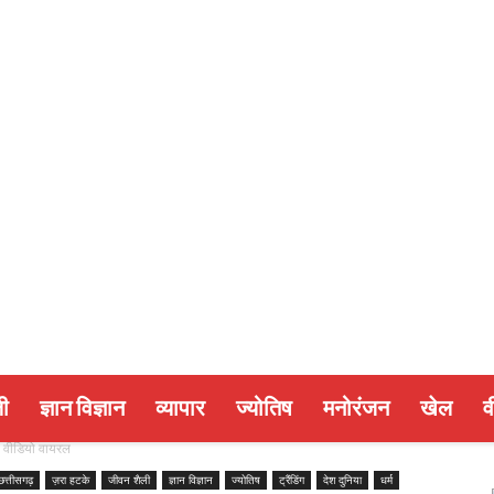
ी
ज्ञान विज्ञान
व्यापार
ज्योतिष
मनोरंजन
खेल
व
 , वीडियो वायरल
छत्तीसगढ़
ज़रा हटके
जीवन शैली
ज्ञान विज्ञान
ज्योतिष
ट्रैंडिंग
देश दुनिया
धर्म