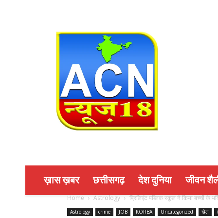
ख़ास ख़बर
छत्तीसगढ़
देश दुनिया
जीवन शैल
Home
Astrology
ब्रिलिएंट पब्लिक स्कूल ने किया बच्चों के 
Astrology
crime
JOB
KORBA
Uncategorized
खेल