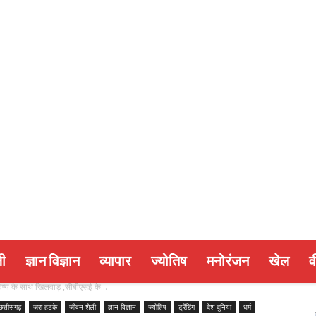
ी
ज्ञान विज्ञान
व्यापार
ज्योतिष
मनोरंजन
खेल
व
भविष्य के साथ खिलवाड़ ,सीबीएसई के...
छत्तीसगढ़
ज़रा हटके
जीवन शैली
ज्ञान विज्ञान
ज्योतिष
ट्रैंडिंग
देश दुनिया
धर्म