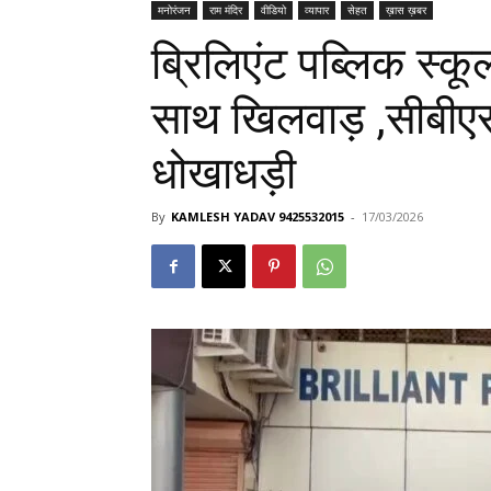
मनोरंजन
राम मंदिर
वीडियो
व्यापार
सेहत
ख़ास ख़बर
ब्रिलिएंट पब्लिक स्कूल
साथ खिलवाड़ ,सीबीए
धोखाधड़ी
By
KAMLESH YADAV 9425532015
-
17/03/2026