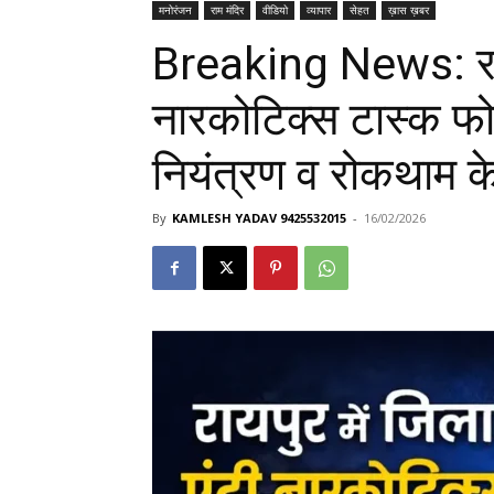
मनोरंजन
राम मंदिर
वीडियो
व्यापार
सेहत
ख़ास ख़बर
Breaking News: रायप
नारकोटिक्स टास्क फ
नियंत्रण व रोकथाम के
By
KAMLESH YADAV 9425532015
-
16/02/2026