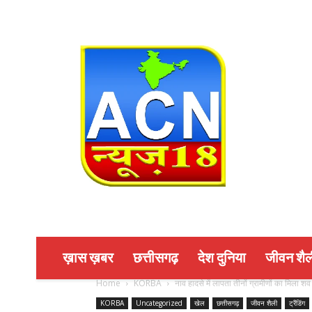
ख़ास ख़बर
छत्तीसगढ़
देश दुनिया
जीवन शैल
Home
KORBA
नाव हादसे में लापता तीनों ग्रामीणों का मिला श
KORBA
Uncategorized
खेल
छत्तीसगढ़
जीवन शैली
ट्रैंडिंग