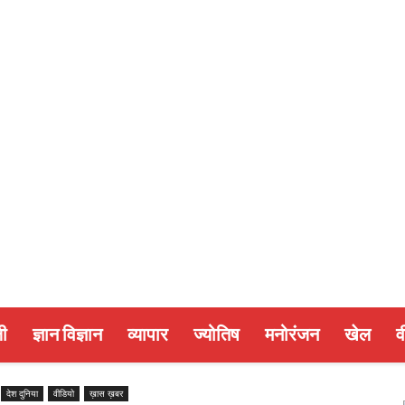
ी
ज्ञान विज्ञान
व्यापार
ज्योतिष
मनोरंजन
खेल
व
व
देश दुनिया
वीडियो
ख़ास ख़बर