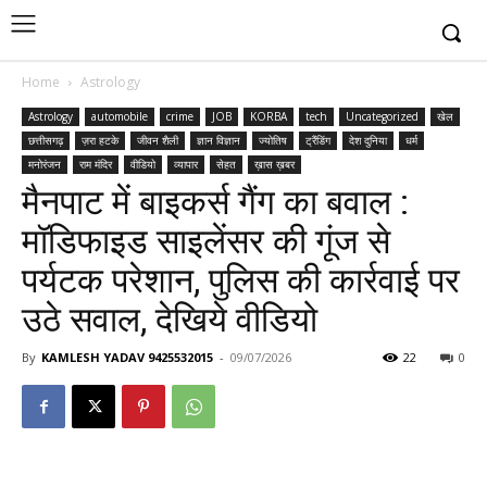
Home
Astrology
Astrology
automobile
crime
JOB
KORBA
tech
Uncategorized
खेल
छत्तीसगढ़
ज़रा हटके
जीवन शैली
ज्ञान विज्ञान
ज्योतिष
ट्रैंडिंग
देश दुनिया
धर्म
मनोरंजन
राम मंदिर
वीडियो
व्यापार
सेहत
ख़ास ख़बर
मैनपाट में बाइकर्स गैंग का बवाल :
मॉडिफाइड साइलेंसर की गूंज से
पर्यटक परेशान, पुलिस की कार्रवाई पर
उठे सवाल, देखिये वीडियो
By
KAMLESH YADAV 9425532015
-
09/07/2026
22
0