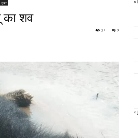
×
 ख़बर
लू का शव
27
0
« 