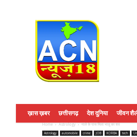
ख़ास ख़बर
छत्तीसगढ़
देश दुनिया
जीवन शैल
Home
Astrology
नाले के पास मिला भालू का शव
Astrology
automobile
crime
JOB
KORBA
tech
Un