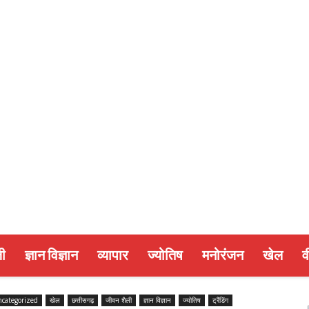
ी
ज्ञान विज्ञान
व्यापार
ज्योतिष
मनोरंजन
खेल
व
categorized
खेल
छत्तीसगढ़
जीवन शैली
ज्ञान विज्ञान
ज्योतिष
ट्रैंडिंग