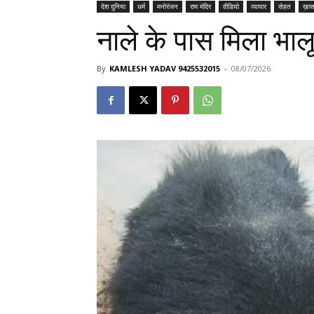
देश दुनिया
धर्म
मनोरंजन
राम मंदिर
वीडियो
व्यापार
सेहत
ख़ास
नाले के पास मिला भा
By
KAMLESH YADAV 9425532015
-
08/07/2026