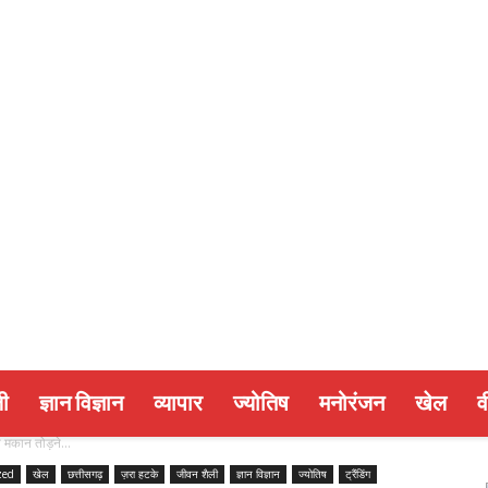
ी
ज्ञान विज्ञान
व्यापार
ज्योतिष
मनोरंजन
खेल
व
 मकान तोड़ने...
zed
खेल
छत्तीसगढ़
ज़रा हटके
जीवन शैली
ज्ञान विज्ञान
ज्योतिष
ट्रैंडिंग