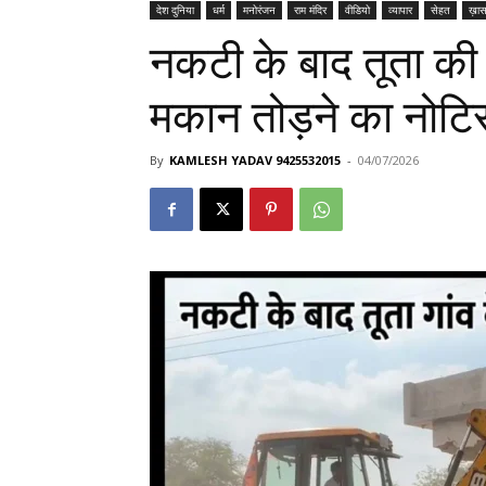
देश दुनिया
धर्म
मनोरंजन
राम मंदिर
वीडियो
व्यापार
सेहत
ख़ास
नकटी के बाद तूता की 
मकान तोड़ने का नोटि
By
KAMLESH YADAV 9425532015
-
04/07/2026