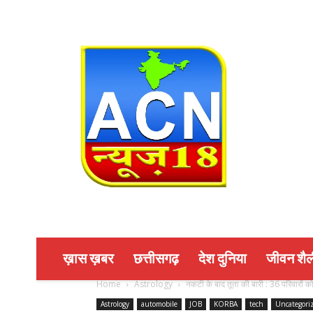
ख़ास ख़बर
छत्तीसगढ़
देश दुनिया
जीवन शैल
Home
Astrology
नकटी के बाद तूता की बारी : 36 परिवारों को
Astrology
automobile
JOB
KORBA
tech
Uncategori