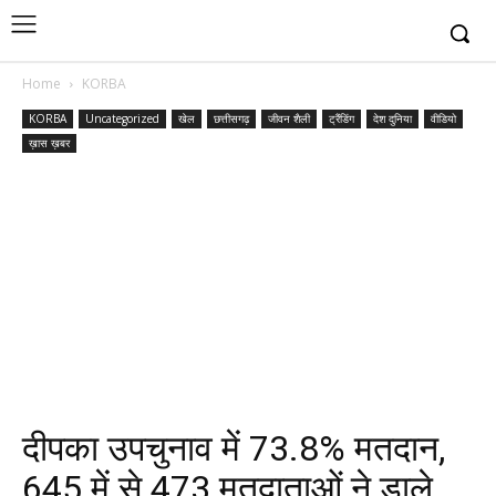
Home
KORBA
KORBA
Uncategorized
खेल
छत्तीसगढ़
जीवन शैली
ट्रैंडिंग
देश दुनिया
वीडियो
ख़ास ख़बर
दीपका उपचुनाव में 73.8% मतदान,
645 में से 473 मतदाताओं ने डाले