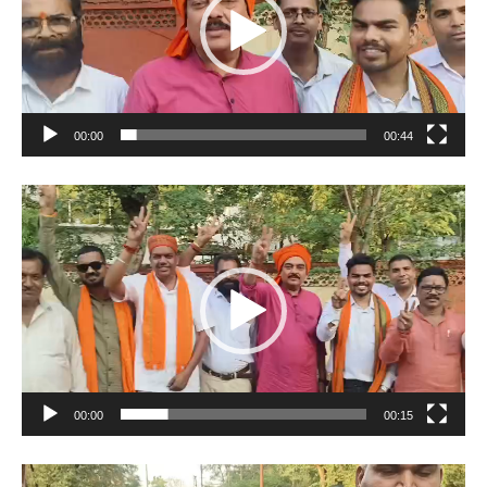
00:00
00:44
Video
Player
00:00
00:15
Video