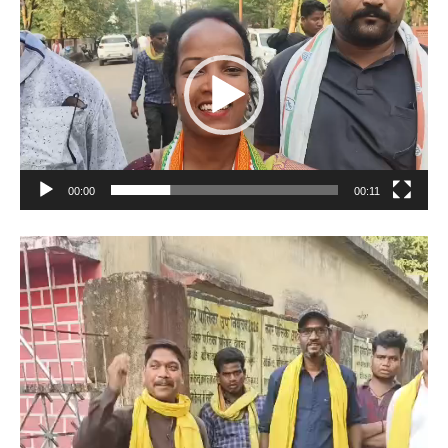
Player
00:00
00:11
Video
Player