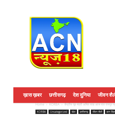
ख़ास ख़बर
छत्तीसगढ़
देश दुनिया
जीवन शैल
Home
KORBA
केंद्रीय गृह मंत्री अमित शाह आज रात रायपुर पहुं
KORBA
Uncategorized
खेल
छत्तीसगढ़
जीवन शैली
ज्ञान विज्