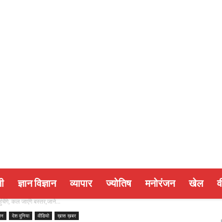
ी
ज्ञान विज्ञान
व्यापार
ज्योतिष
मनोरंजन
खेल
व
चेंगे, कल जाएंगे बस्तर,जाने...
ञान
देश दुनिया
वीडियो
ख़ास ख़बर