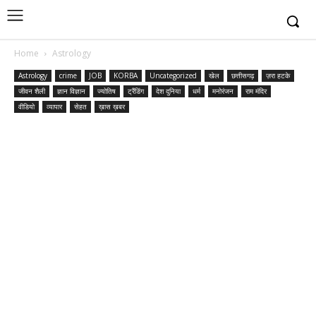
Home
Astrology
Astrology
crime
JOB
KORBA
Uncategorized
खेल
छत्तीसगढ़
ज़रा हटके
जीवन शैली
ज्ञान विज्ञान
ज्योतिष
ट्रैंडिंग
देश दुनिया
धर्म
मनोरंजन
राम मंदिर
वीडियो
व्यापार
सेहत
ख़ास ख़बर