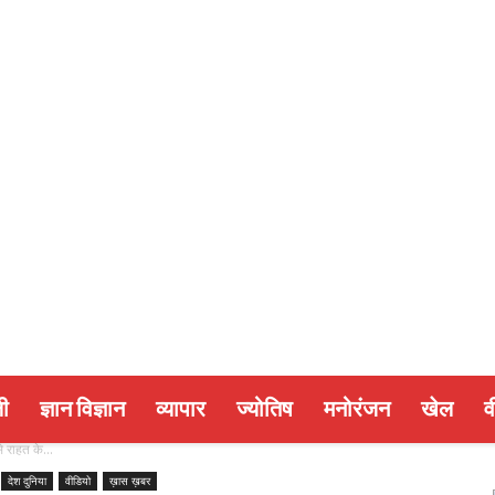
ी
ज्ञान विज्ञान
व्यापार
ज्योतिष
मनोरंजन
खेल
व
े राहत के...
देश दुनिया
वीडियो
ख़ास ख़बर