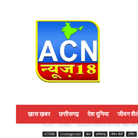
ख़ास ख़बर
छत्तीसगढ़
देश दुनिया
जीवन शैल
Home
KORBA
तालाब बना हाथियों का वॉटर पार्क : भीषण गर्मी स
KORBA
Uncategorized
खेल
छत्तीसगढ़
जीवन शैली
ट्रैंडिंग