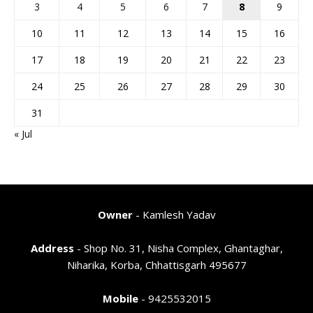
3
4
5
6
7
8
9
10
11
12
13
14
15
16
17
18
19
20
21
22
23
24
25
26
27
28
29
30
31
« Jul
Owner
- Kamlesh Yadav
Address
- Shop No. 31, Nisha Complex, Ghantaghar,
Niharika, Korba, Chhattisgarh 495677
Mobile
- 9425532015