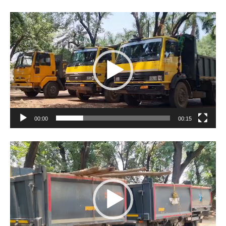
Video
Player
00:00
00:15
Video
Player