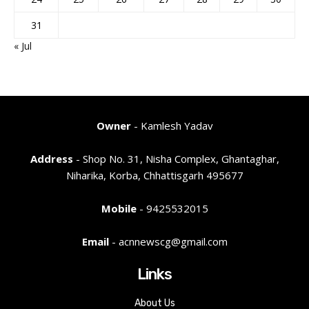
31
« Jul
Owner
- Kamlesh Yadav
Address
- Shop No. 31, Nisha Complex, Ghantaghar,
Niharika, Korba, Chhattisgarh 495677
Mobile
- 9425532015
Email
- acnnewscg@gmail.com
Links
About Us