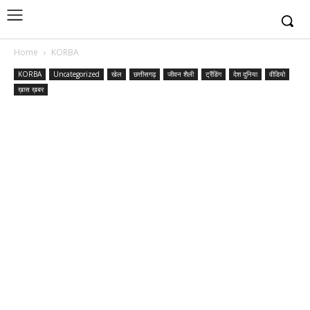
Home
KORBA
KORBA
Uncategorized
खेल
छत्तीसगढ़
जीवन शैली
ट्रैंडिंग
देश दुनिया
वीडियो
ख़ास ख़बर