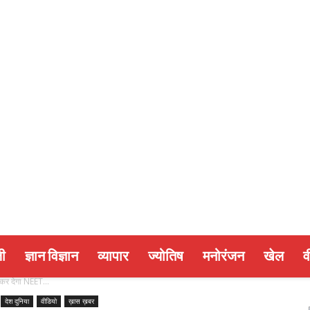
ी
ज्ञान विज्ञान
व्यापार
ज्योतिष
मनोरंजन
खेल
व
रहकर देगा NEET...
देश दुनिया
वीडियो
ख़ास ख़बर