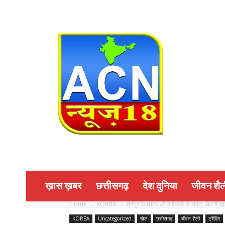
ख़ास ख़बर
छत्तीसगढ़
देश दुनिया
जीवन शैल
Home
KORBA
रायपुर के छात्र को हाईकोर्ट से राहत, जेल में 
KORBA
Uncategorized
खेल
छत्तीसगढ़
जीवन शैली
ट्रैंडिंग