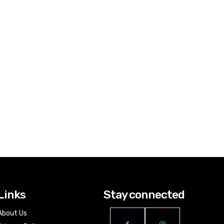
Links
Stay connected
About Us