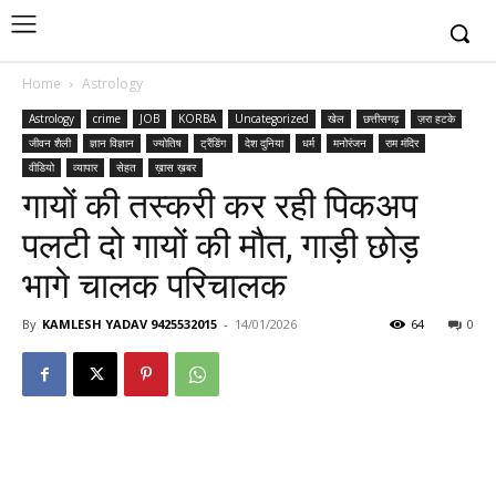
Home
Astrology
Astrology
crime
JOB
KORBA
Uncategorized
खेल
छत्तीसगढ़
ज़रा हटके
जीवन शैली
ज्ञान विज्ञान
ज्योतिष
ट्रैंडिंग
देश दुनिया
धर्म
मनोरंजन
राम मंदिर
वीडियो
व्यापार
सेहत
ख़ास ख़बर
गायों की तस्करी कर रही पिकअप
पलटी दो गायों की मौत, गाड़ी छोड़
भागे चालक परिचालक
By
KAMLESH YADAV 9425532015
-
14/01/2026
64
0