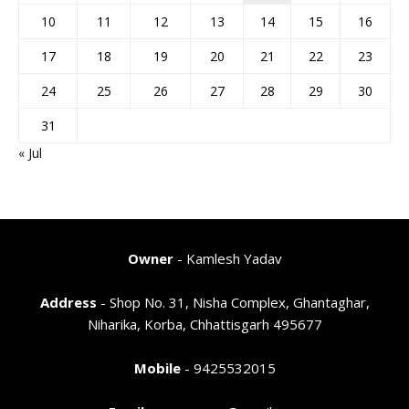
10
11
12
13
14
15
16
17
18
19
20
21
22
23
24
25
26
27
28
29
30
31
« Jul
Owner
- Kamlesh Yadav
Address
- Shop No. 31, Nisha Complex, Ghantaghar,
Niharika, Korba, Chhattisgarh 495677
Mobile
- 9425532015