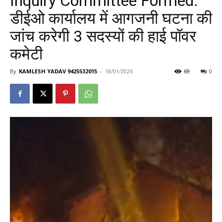
Inquiry Committee Formed:
डीईओ कार्यालय में आगजनी घटना की
जांच करेगी 3 सदस्यों की हाई पॉवर
कमेटी
By
KAMLESH YADAV 9425532015
-
18/01/2026
69
0