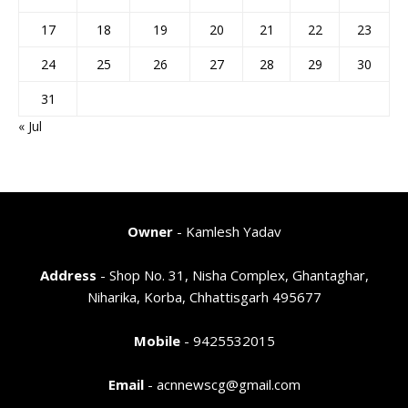
17
18
19
20
21
22
23
24
25
26
27
28
29
30
31
« Jul
Owner
- Kamlesh Yadav
Address
- Shop No. 31, Nisha Complex, Ghantaghar,
Niharika, Korba, Chhattisgarh 495677
Mobile
- 9425532015
Email
- acnnewscg@gmail.com