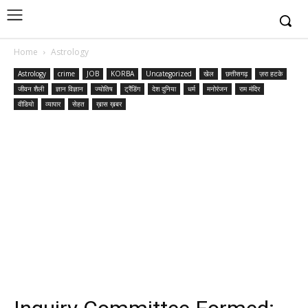
Home
Astrology
Astrology
crime
JOB
KORBA
Uncategorized
खेल
छत्तीसगढ़
ज़रा हटके
जीवन शैली
ज्ञान विज्ञान
ज्योतिष
ट्रैंडिंग
देश दुनिया
धर्म
मनोरंजन
राम मंदिर
वीडियो
व्यापार
सेहत
ख़ास ख़बर