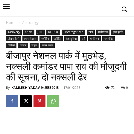
Home
Astrology
Astrology
crime
JOB
KORBA
Uncategorized
खेल
छत्तीसगढ़
ज़रा हटके
जीवन शैली
ज्ञान विज्ञान
ज्योतिष
ट्रैंडिंग
देश दुनिया
धर्म
मनोरंजन
राम मंदिर
वीडियो
व्यापार
सेहत
ख़ास ख़बर
बीजापुर नेशनल पार्क में मुठभेड़,
नक्सली कमांडर पापा राव की मौजूदगी
की सूचना, दो नक्सली ढेर
By
KAMLESH YADAV 9425532015
-
17/01/2026
72
0