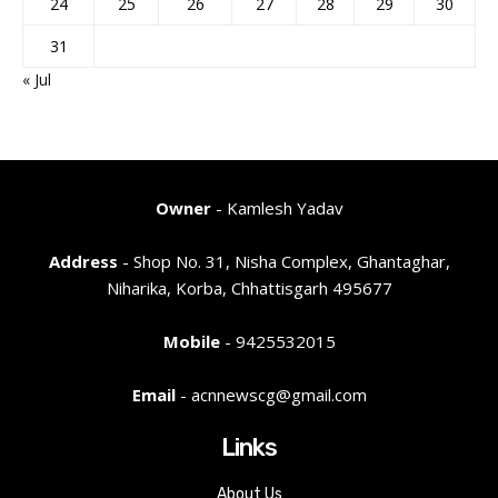
24
25
26
27
28
29
30
31
« Jul
Owner
- Kamlesh Yadav
Address
- Shop No. 31, Nisha Complex, Ghantaghar,
Niharika, Korba, Chhattisgarh 495677
Mobile
- 9425532015
Email
- acnnewscg@gmail.com
Links
About Us