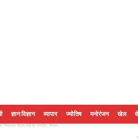
ी
ज्ञान विज्ञान
व्यापार
ज्योतिष
मनोरंजन
खेल
व
या जिलाध्यक्ष गोपाल मोदी का जन्मदिन, दिनभर...