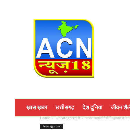
ख़ास ख़बर
छत्तीसगढ़
देश दुनिया
जीवन शैल
Home
Uncategorized
भाजपा कार्यकर्ताओं ने धूमधाम से मना
Uncategorized