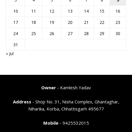
10
11
12
13
14
15
16
17
18
19
20
21
22
23
24
25
26
27
28
29
30
31
« Jul
Owner
- Kamlesh Yadav
Address
- Shop No. 31, Nisha Complex, Ghantaghar,
Niharika, Korba, Chhattisgarh 495677
Mobile
- 9425532015