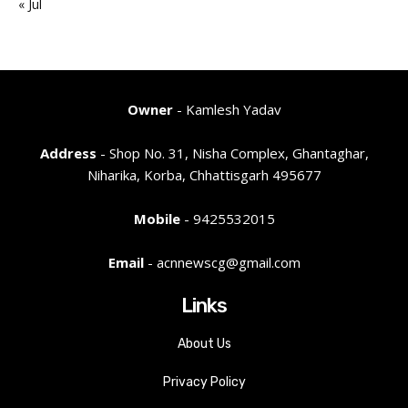
« Jul
Owner
- Kamlesh Yadav
Address
- Shop No. 31, Nisha Complex, Ghantaghar,
Niharika, Korba, Chhattisgarh 495677
Mobile
- 9425532015
Email
- acnnewscg@gmail.com
Links
About Us
Privacy Policy