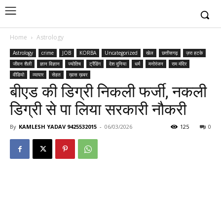
Home
Astrology
Astrology
crime
JOB
KORBA
Uncategorized
खेल
छत्तीसगढ़
ज़रा हटके
जीवन शैली
ज्ञान विज्ञान
ज्योतिष
ट्रैंडिंग
देश दुनिया
धर्म
मनोरंजन
राम मंदिर
वीडियो
व्यापार
सेहत
ख़ास ख़बर
बीएड की डिग्री निकली फर्जी, नकली
डिग्री से पा लिया सरकारी नौकरी
By
KAMLESH YADAV 9425532015
-
06/03/2026
125
0