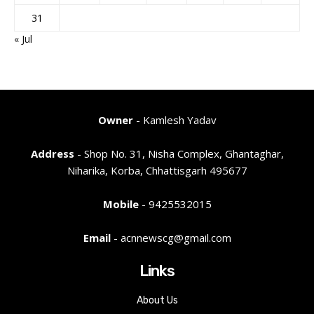
31
« Jul
Owner
- Kamlesh Yadav
Address
- Shop No. 31, Nisha Complex, Ghantaghar,
Niharika, Korba, Chhattisgarh 495677
Mobile
- 9425532015
Email
- acnnewscg@gmail.com
Links
About Us