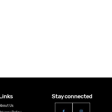
Links
Stay connected
About Us