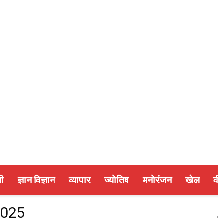
ी
ज्ञान विज्ञान
व्यापार
ज्योतिष
मनोरंजन
खेल
व
2025