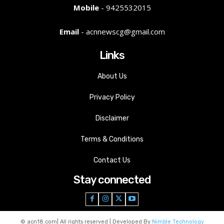
Mobile
- 9425532015
Email
- acnnewscg@gmail.com
Links
About Us
Privacy Policy
Disclaimer
Terms & Conditions
Contact Us
Stay connected
© acn18.com| All rights reserved | Developed By
Nimble Technology