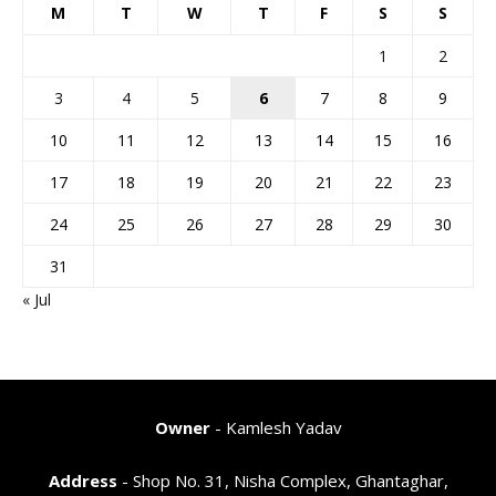
M
T
W
T
F
S
S
1
2
3
4
5
6
7
8
9
10
11
12
13
14
15
16
17
18
19
20
21
22
23
24
25
26
27
28
29
30
31
« Jul
Owner
- Kamlesh Yadav
Address
- Shop No. 31, Nisha Complex, Ghantaghar,